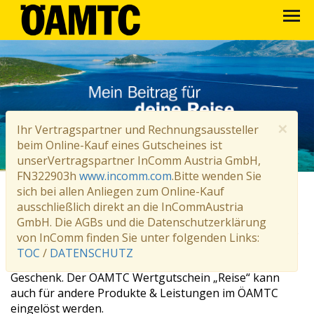
×
Ihr Vertragspartner und Rechnungsaussteller
beim Online-Kauf eines Gutscheines ist
unserVertragspartner InComm Austria GmbH,
FN322903h
www.incomm.com
.Bitte wenden Sie
sich bei allen Anliegen zum Online-Kauf
ÖAMTC Wertgutschein (Reise)
ausschließlich direkt an die InCommAustria
Ob zum Geburtstag, zu Weihnachten oder als
GmbH. Die AGBs und die Datenschutzerklärung
Überraschung. Mit einem ÖAMTC Wertgutschein ist es
von InComm finden Sie unter folgenden Links:
ganz einfach, ein gutes Gefühl zu schenken. In nur
TOC
/
DATENSCHUTZ
wenigen Schritten gelangen Sie zu Ihrem individuellen
Geschenk. Der ÖAMTC Wertgutschein „Reise“ kann
auch für andere Produkte & Leistungen im ÖAMTC
eingelöst werden.